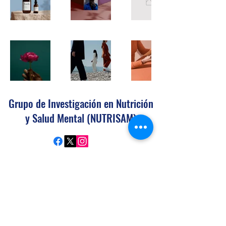
Grupo de Investigación en Nutrición
y Salud Mental (NUTRISAM)
Facultat de Medicina i Ciències de la
Salut, c/ Sant Llorenç,
2143201
Reus
(Tarragona),
España, (+34)
977 75 93 34
.
Facultat de Ciències de l’Educació i
Psicologia, Carretera de Valls s/n, 43007
Tarragona, España.